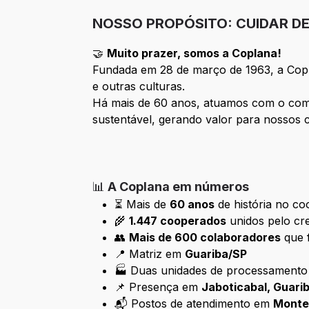
NOSSO PROPÓSITO: CUIDAR D
🤝
Muito prazer, somos a Coplana!
Fundada em 28 de março de 1963, a Copl
e outras culturas.
Há mais de 60 anos, atuamos com o comp
sustentável, gerando valor para nossos 
📊
A Coplana em números
⏳ Mais de
60 anos
de história no co
🌾
1.447 cooperados
unidos pelo cr
👥
Mais de 600 colaboradores
que f
📍 Matriz em
Guariba/SP
🏭 Duas unidades de processament
📌 Presença em
Jaboticabal, Guarib
📬 Postos de atendimento em
Monte