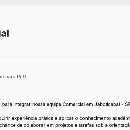
ial
Estágio
ém para PcD
para PcD
) para integrar nossa equipe Comercial em Jaboticabal - SP
quirir experiência prática e aplicar o conhecimento acadê
 chance de colaborar em projetos e tarefas sob a orientação